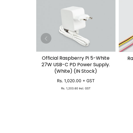
Official Raspberry Pi 5-White
Ra
SOLD OUT
27W USB-C PD Power Supply.
(White) (IN Stock)
Rs. 1,020.00
+ GST
Rs. 1,203.60
Incl. GST