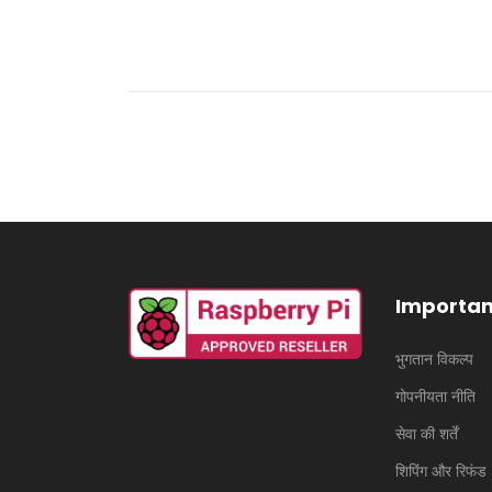
Importan
भुगतान विकल्प
गोपनीयता नीति
सेवा की शर्तें
शिपिंग और रिफंड