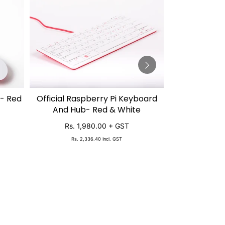
e- Red
Official Raspberry Pi Keyboard
Raspberry 
ADD TO CART
SO
And Hub- Red & White
Rs. 5,
Rs. 1,980.00
+ GST
Rs. 6
Rs. 2,336.40
Incl. GST