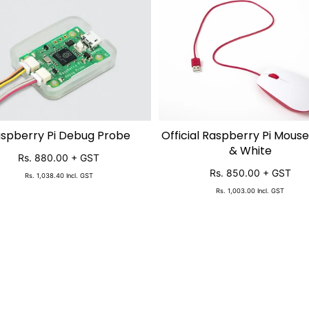
spberry Pi Debug Probe
Official Raspberry Pi Mous
SOLD OUT
ADD TO CART
& White
Rs. 880.00
+ GST
Rs. 850.00
+ GST
Rs. 1,038.40
Incl. GST
Rs. 1,003.00
Incl. GST