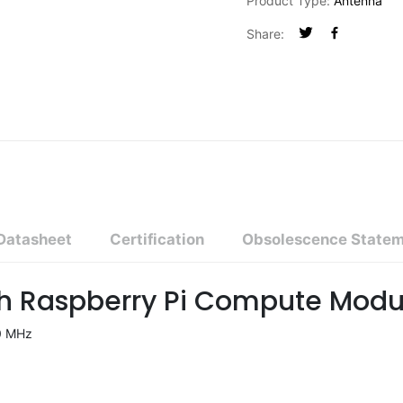
Product Type:
Antenna
Share:
Datasheet
Certification
Obsolescence State
ith Raspberry Pi Compute Modu
0 MHz