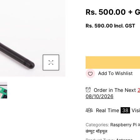
Rs. 500.00
+ 
Rs. 590.00
Incl. GST
Click To Enlarge
Add To Wishlist
Order in The Next
08/10/2026
Real Time
38
Vis
Categories:
Raspberry Pi आ
कंप्यूट मॉड्यूल