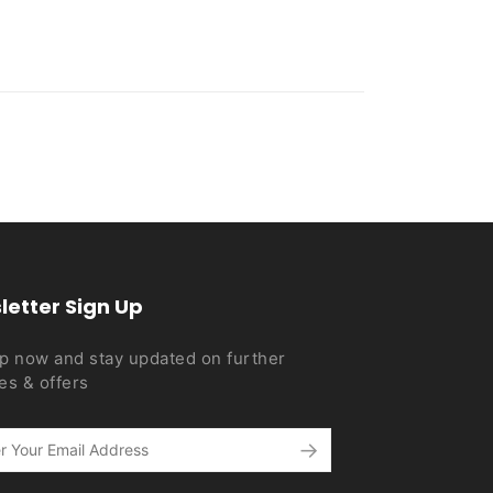
letter Sign Up
p now and stay updated on further
es & offers