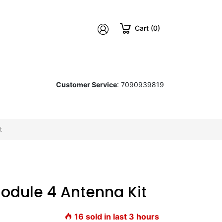
Cart (0)
Customer Service
: 7090939819
t
odule 4 Antenna Kit
16
sold in last
3
hours